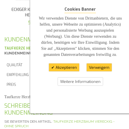
Cookies Banner
ECKIGER KERAMIKTELLER
RUSTIKALER "KERZENTELLER"
HELLGRÜN
HOLZSCHEIBE
Wir verwenden Dienste von Drittanbietern, die uns
5,35 €
2,20 €
helfen, unsere Webseite zu optimieren (Analytics)
und personalisierte Werbung auszuspielen
(Werbung). Um diese Dienste verwenden zu
KUNDENMEINUNGEN
dürfen, benötigen wir Ihre Einwilligung. Indem
TAUFKERZE HERZBAUM VIERECKIG - OHNE SPRUCH
Sie auf „Akzeptieren“ klicken, stimmen Sie den
KUNDENMEINUNG VON
JOSEPHINE
genannten Datenverarbeitungen freiwillig zu.
QUALITÄT
Akzeptieren
Verweigern
EMPFEHLUNG
Weitere Informationen
PREIS
Taufkerze Herzbaum viereckig - ohne Spruch
(Veröffentlicht am 21.09.2019)
SCHREIBEN SIE IHRE EIGENE
KUNDENMEINUNG
SIE BEWERTEN DEN ARTIKEL:
TAUFKERZE HERZBAUM VIERECKIG -
OHNE SPRUCH