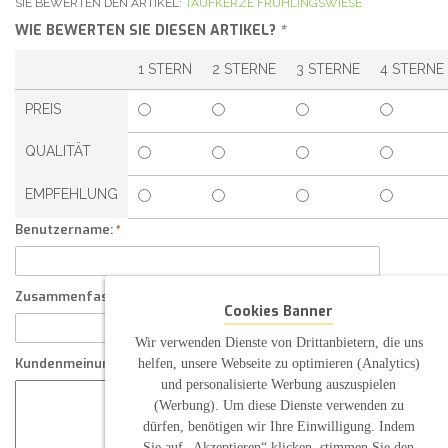
SIE BEWERTEN DEN ARTIKEL:
TAUFKERZE FRÜHLINGSWIESE
WIE BEWERTEN SIE DIESEN ARTIKEL?
*
1 STERN
2 STERNE
3 STERNE
4 STERNE
PREIS
QUALITÄT
EMPFEHLUNG
Benutzername:
Zusammenfassung Ihrer Kundenmeinung
Cookies Banner
Wir verwenden Dienste von Drittanbietern, die uns
helfen, unsere Webseite zu optimieren (Analytics)
Kundenmeinung
und personalisierte Werbung auszuspielen
(Werbung). Um diese Dienste verwenden zu
dürfen, benötigen wir Ihre Einwilligung. Indem
Sie auf „Akzeptieren“ klicken, stimmen Sie den