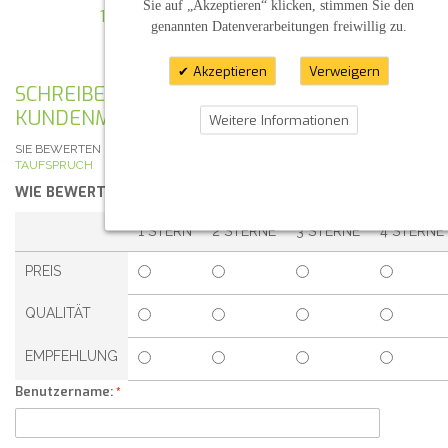
Sie auf „Akzeptieren“ klicken, stimmen Sie den
SILBER / WEISS-GOLD
1,70 €
genannten Datenverarbeitungen freiwillig zu.
7,00 €
Akzeptieren
Verweigern
SCHREIBEN SIE IHRE EIGENE
KUNDENMEINUNG
Weitere Informationen
SIE BEWERTEN DEN ARTIKEL:
TAUFKERZE ENGEL ZEICHEN MIT
TAUFSPRUCH
WIE BEWERTEN SIE DIESEN ARTIKEL?
*
1 STERN
2 STERNE
3 STERNE
4 STERNE
PREIS
QUALITÄT
EMPFEHLUNG
Benutzername: