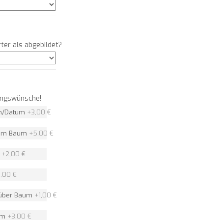
ter als abgebildet?
rungswünsche!
en/Datum
+
3,00 €
dem Baum
+
5,00 €
n
+
2,00 €
,00 €
 über Baum
+
1,00 €
um
+
3,00 €