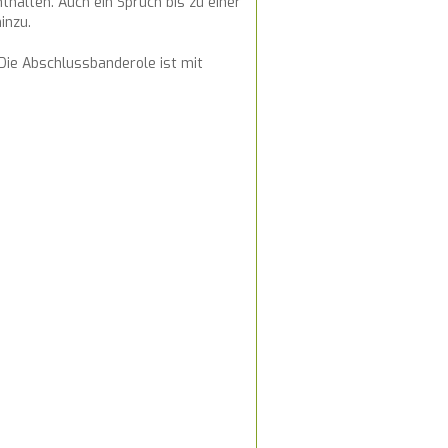
thalten. Auch ein Spruch bis zu einer
inzu.
 Die Abschlussbanderole ist mit