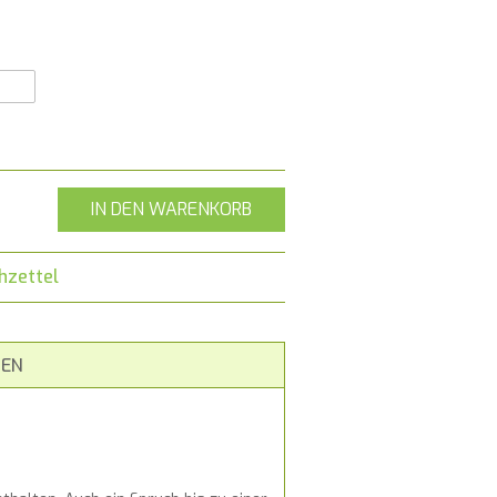
IN DEN WARENKORB
hzettel
EN