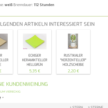
be:
weiß
Brenndauer:
112 Stunden
LGENDEN ARTIKELN INTERESSIERT SEIN
ER
ECKIGER
RUSTIKALER
ELLER
KERAMIKTELLER
"KERZENTELLER"
E
HELLGRÜN
HOLZSCHEIBE
€
5,35 €
2,20 €
GENE KUNDENMEINUNG
UM VIERECKIG
?
*
1 STERN
2 STERNE