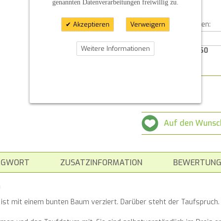
genannten Datenverarbeitungen freiwillig zu.
Angabe 3:
Für weitere Angaben:
Akzeptieren
Verweigern
Weitere Informationen
Characters left:
350
Menge
Auf den Wunsc
AGWORT
ZUSATZINFORMATION
BEWERTUNG
G
ist mit einem bunten Baum verziert. Darüber steht der Taufspruch.