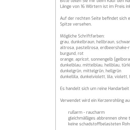
Bitte teilen Sie mir beim Kauf den N
Länge von 16 Wörtern ist im Preis in
Auf der rechten Seite befindet sich 
Spitze versehen.
Mögliche Schriftfarben:
grau, dunkelbraun, hellbraun, schwa
altrosa, pastellrosa, erdbeershake-r
burgund, rot
orange, apricot, sonnengelb (gelbor
dunkelblau, mittelblau, hellblau, türk
dunkelgrün, mittelgrün, hellgrün
dunkellila, dunkelviolett, lila, violett, 
Es handelt sich um reine Handarbeit
Verwendet wird ein Kerzenrohling 
rußarm - raucharm
gleichmäßiges abbrennen ohne t
keine schadstoffbelasteten Roh