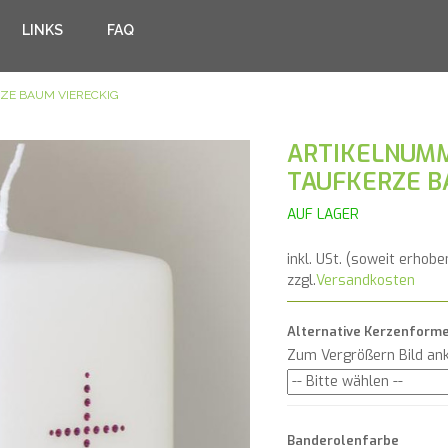
LINKS
FAQ
ZE BAUM VIERECKIG
ARTIKELNUMM
TAUFKERZE B
AUF LAGER
inkl. USt. (soweit erhobe
zzgl.
Versandkosten
Alternative Kerzenform
Zum Vergrößern Bild ank
Banderolenfarbe