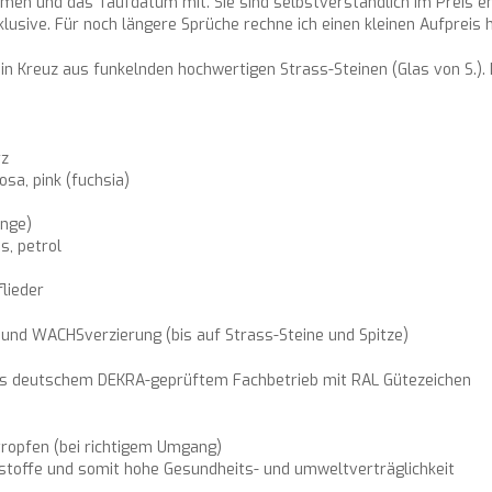
amen und das Taufdatum mit. Sie sind selbstverständlich im Preis en
klusive. Für noch längere Sprüche rechne ich einen kleinen Aufpreis h
ein Kreuz aus funkelnden hochwertigen Strass-Steinen (Glas von S.).
rz
osa, pink (fuchsia)
ange)
is, petrol
flieder
 und WACHSverzierung (bis auf Strass-Steine und Spitze)
aus deutschem DEKRA-geprüftem Fachbetrieb mit RAL Gütezeichen
ropfen (bei richtigem Umgang)
stoffe und somit hohe Gesundheits- und umweltverträglichkeit