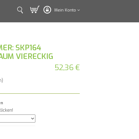
Mein Konto
ER: SKP164
AUM VIERECKIG
52,36 €
n)
en
licken!