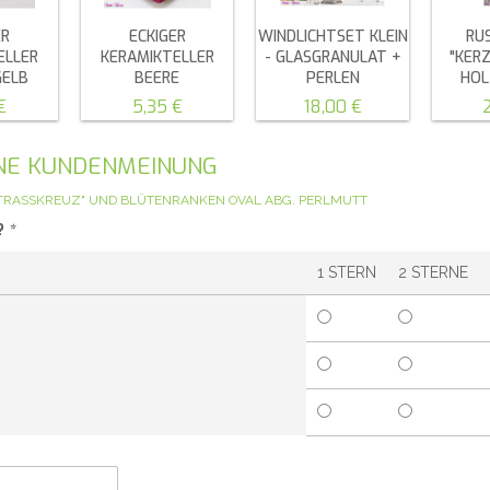
ER
ECKIGER
WINDLICHTSET KLEIN
RU
ELLER
KERAMIKTELLER
- GLASGRANULAT +
"KER
GELB
BEERE
PERLEN
HOL
€
5,35 €
18,00 €
GENE KUNDENMEINUNG
TRASSKREUZ" UND BLÜTENRANKEN OVAL ABG. PERLMUTT
?
*
1 STERN
2 STERNE