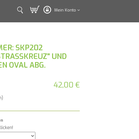
Mein Konto
ER: SKP202
STRASSKREUZ" UND
N OVAL ABG.
42,00 €
n)
en
licken!