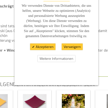
Wir verwenden Dienste von Drittanbietern, die uns
eschrägt
Kerzenfarbe:
weiß-Perlmutt gebürstet
helfen, unsere Webseite zu optimieren (Analytics)
und personalisierte Werbung auszuspielen
(Werbung). Um diese Dienste verwenden zu
 sind tatsächlich aus Wachs und keine aufgeklebte Folie!)
dürfen, benötigen wir Ihre Einwilligung. Indem
i (aus Glas, nicht aus Plastik!) mit dem patentierten Schliff, damit 
Sie auf „Akzeptieren“ klicken, stimmen Sie den
schön
genannten Datenverarbeitungen freiwillig zu.
rzierung vor Schmutz und Staubablagerungen geschützt bleibt
Akzeptieren
Verweigern
er + Windlichtgläser
zu meinen Kerzen finden Sie im Shop unter de
Weitere Informationen
LGENDEN ARTIKELN INTERESSIERT SEIN