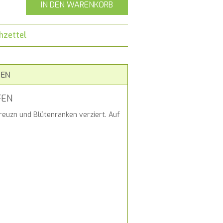
IN DEN WARENKORB
hzettel
EN
FEN
reuzn und Blütenranken verziert. Auf