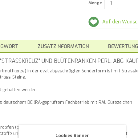
Menge
Auf den Wunsc
AGWORT
ZUSATZINFORMATION
BEWERTUNG
 "STRASSKREUZ" UND BLÜTENRANKEN PERL. ABG KAU
rlmuttkerze) in der oval abgeschrägten Sonderform ist mit Strassk
trass-Steine.
ld gehalten werden.
aus deutschem DEKRA-geprüftem Fachbetrieb mit RAL Gütezeichen
ropfen (bei richtigem Umgang)
stoffe und somit hohe Gesundheits- und umweltverträglichkeit
Cookies Banner