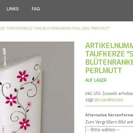
LINKS
FAQ
ZE "STRASSKREUZ" UND BLÜTENRANKEN OVAL ABG. PERLMUTT
ARTIKELNUMM
TAUFKERZE "
BLÜTENRANKE
PERLMUTT
AUF LAGER
inkl. USt. (soweit erhobe
zzgl.
Versandkosten
Alternative Kerzenform
Zum Vergrößern Bild ank