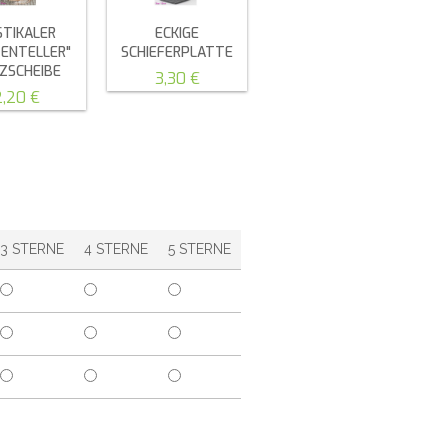
STIKALER
ECKIGE
ZENTELLER"
SCHIEFERPLATTE
ZSCHEIBE
3,30 €
2,20 €
3 STERNE
4 STERNE
5 STERNE