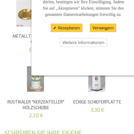
dürfen, benötigen wir Ihre Einwilligung. Indem
Sie auf „Akzeptieren“ klicken, stimmen Sie den
genannten Datenverarbeitungen freiwillig zu.
Akzeptieren
Verweigern
METALLTELLER SILBER /
ECKIGER KERAMIKTELLER
GOLD
SONNENGELB
Weitere Informationen
6,00 €
5,35 €
RUSTIKALER "KERZENTELLER"
ECKIGE SCHIEFERPLATTE
HOLZSCHEIBE
3,30 €
2,20 €
SCHREIBEN SIE IHRE EIGENE