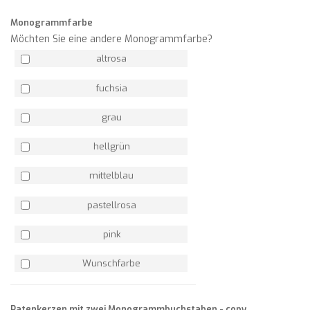
Monogrammfarbe
Möchten Sie eine andere Monogrammfarbe?
altrosa
fuchsia
grau
hellgrün
mittelblau
pastellrosa
pink
Wunschfarbe
Patenkerzen mit zwei Monogrammbuchstaben - copy