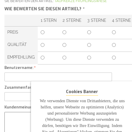
SIE BEWERTEN DEN ARTIKEL:
TAUFKERZE FRÜHLINGSWIESE
WIE BEWERTEN SIE DIESEN ARTIKEL?
*
1 STERN
2 STERNE
3 STERNE
4 STERNE
PREIS
QUALITÄT
EMPFEHLUNG
Benutzername:
Zusammenfassung Ihrer Kundenmeinung
Cookies Banner
Wir verwenden Dienste von Drittanbietern, die uns
helfen, unsere Webseite zu optimieren (Analytics)
Kundenmeinung
und personalisierte Werbung auszuspielen
(Werbung). Um diese Dienste verwenden zu
dürfen, benötigen wir Ihre Einwilligung. Indem
Sie auf „Akzeptieren“ klicken, stimmen Sie den