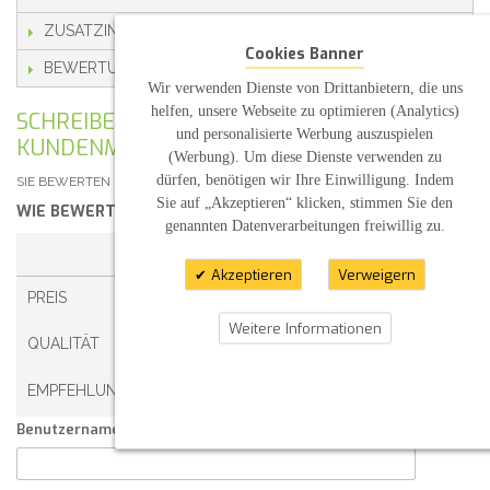
ZUSATZINFORMATION
Cookies Banner
BEWERTUNGEN
Wir verwenden Dienste von Drittanbietern, die uns
helfen, unsere Webseite zu optimieren (Analytics)
SCHREIBEN SIE IHRE EIGENE
und personalisierte Werbung auszuspielen
KUNDENMEINUNG
(Werbung). Um diese Dienste verwenden zu
dürfen, benötigen wir Ihre Einwilligung. Indem
SIE BEWERTEN DEN ARTIKEL:
TAUFKERZE S&P MIT STERNE
Sie auf „Akzeptieren“ klicken, stimmen Sie den
WIE BEWERTEN SIE DIESEN ARTIKEL?
*
genannten Datenverarbeitungen freiwillig zu.
1 STERN
2 STERNE
3 STERNE
4 STERNE
Akzeptieren
Verweigern
PREIS
Weitere Informationen
QUALITÄT
EMPFEHLUNG
Benutzername: