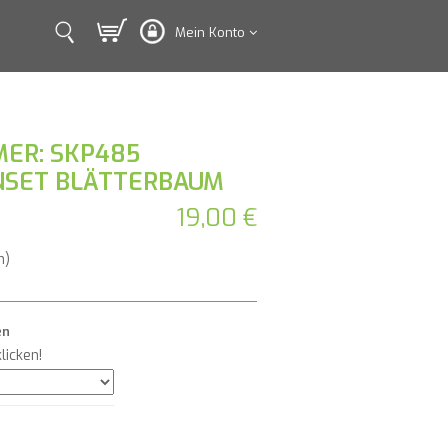
Mein Konto
ER: SKP485
NSET BLÄTTERBAUM
19,00 €
n)
en
licken!