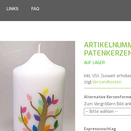
LINKS
FAQ
ARTIKELNUMM
PATENKERZE
AUF LAGER
inkl. USt. (soweit erhobe
zzgl.
Versandkosten
Alternative Kerzenform
Zum Vergrößern Bild ank
Expresszuschlag