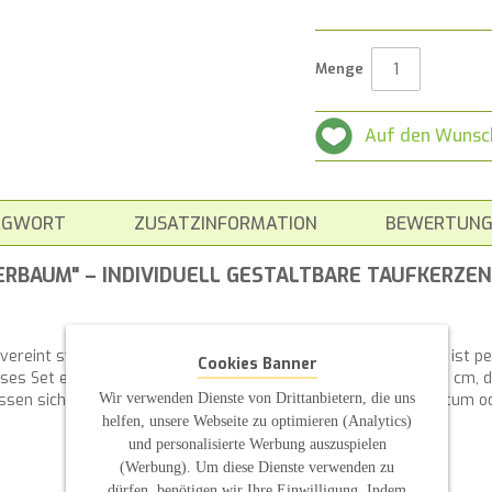
Menge
Auf den Wunsc
AGWORT
ZUSATZINFORMATION
BEWERTUNG
RBAUM" – INDIVIDUELL GESTALTBARE TAUFKERZEN
ereint symbolische Bedeutung mit natürlicher Schönheit und ist pe
Cookies Banner
ses Set enthält zwei weiße Stumpenkerzen in der Größe 15 x 7 cm, d
Wir verwenden Dienste von Drittanbietern, die uns
lassen sich individuell anpassen und können mit Namen, Taufdatum 
helfen, unsere Webseite zu optimieren (Analytics)
und personalisierte Werbung auszuspielen
(Werbung). Um diese Dienste verwenden zu
dürfen, benötigen wir Ihre Einwilligung. Indem