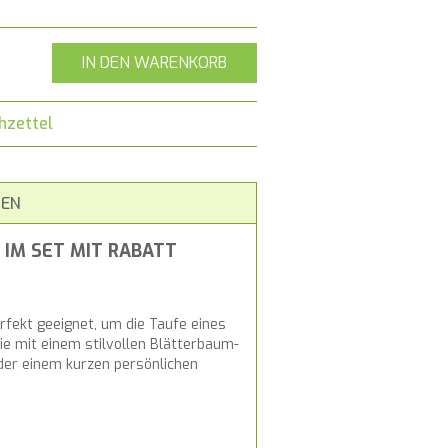
IN DEN WARENKORB
hzettel
EN
 IM SET MIT RABATT
rfekt geeignet, um die Taufe eines
ie mit einem stilvollen Blätterbaum-
oder einem kurzen persönlichen