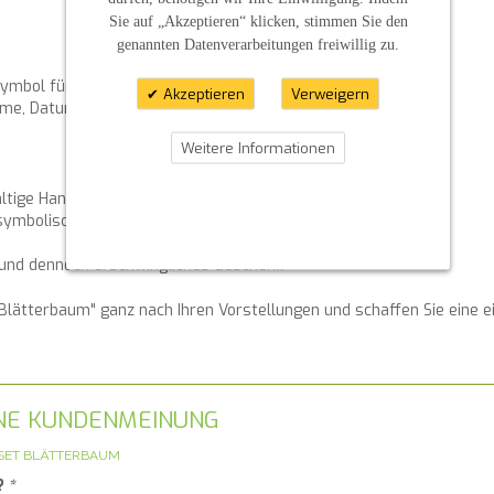
Sie auf „Akzeptieren“ klicken, stimmen Sie den
genannten Datenverarbeitungen freiwillig zu.
 Symbol für Wachstum und Schutz
Akzeptieren
Verweigern
Name, Datum oder kurzer Spruch möglich
Weitere Informationen
ltige Handarbeit
 symbolisches Paten-Geschenk
s und dennoch erschwingliches Geschenk
Blätterbaum" ganz nach Ihren Vorstellungen und schaffen Sie eine ei
GENE KUNDENMEINUNG
SET BLÄTTERBAUM
?
*