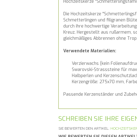
Hochzeitskerze "Schmetterlingsfamil
Die Hochzeitskerze "Schmetterlingsfa
Schmetterlingen und filigranen Blüt
durch ihre hochwertige Verarbeitung
Kreuz. Hergestellt aus rußarmem, s
gleichmäßiges Abbrennen ohne Trop
Verwendete Materialien:
Verzierwachs (kein Folienaufdru
Swarovski-Strasssteine für max
Halbperlen und Kerzenschutzlac
Kerzengröße: 275x70 mm, Farbe
Passende Kerzenständer und Zubehör
SCHREIBEN SIE IHRE EI
SIE BEWERTEN DEN ARTIKEL:
HOCHZEITSKER
WIE BEWERTEN SIE DIESEN ARTIKEL