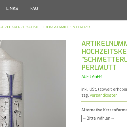
LINKS
FAQ
CHZEITSKERZE "SCHMETTERLINGSFAMILIE" IN PERLMUTT
ARTIKELNUMM
HOCHZEITSKE
"SCHMETTERLI
PERLMUTT
AUF LAGER
inkl. USt. (soweit erhobe
zzgl.
Versandkosten
Alternative Kerzenform