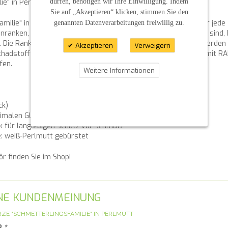
dürfen, benötigen wir Ihre Einwilligung. Indem
ie" in Perlmutt
Sie auf „Akzeptieren“ klicken, stimmen Sie den
genannten Datenverarbeitungen freiwillig zu.
milie" in gebürstetem Perlmutt ist ein elegantes Highlight für jede
enranken, die mit funkelnden Swarovski-Strasssteinen verziert sind,
. Die Ranken können wahlweise in Silber oder Gold gestaltet werden 
Akzeptieren
Verweigern
chadstofffreiem Wachs eines DEKRA-geprüften Fachbetriebs mit RAL-
fen.
Weitere Informationen
ck)
imalen Glanz
k für langlebigen Schutz vor Schmutz
: weiß-Perlmutt gebürstet
 finden Sie im Shop!
GENE KUNDENMEINUNG
ZE "SCHMETTERLINGSFAMILIE" IN PERLMUTT
?
*