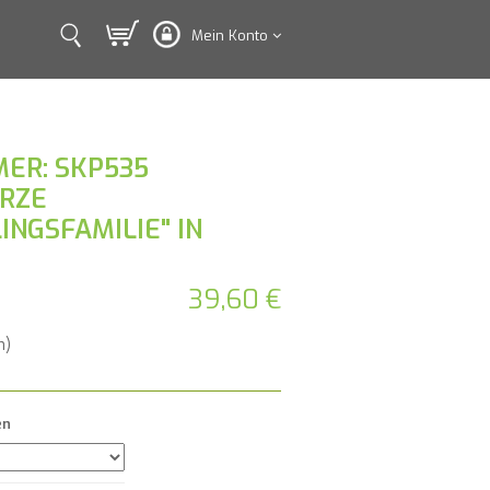
Mein Konto
ER: SKP535
RZE
NGSFAMILIE" IN
39,60 €
n)
en