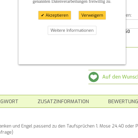
genannten Datenverarbeitungen freiwillig zu.
Angabe 3:
Für weitere Angaben:
Akzeptieren
Verweigern
Weitere Informationen
Characters left:
350
Menge
Auf den Wunsc
AGWORT
ZUSATZINFORMATION
BEWERTUNG
anken und Engel passend zu den Taufsprüchen 1. Mose 24,40 oder P
nfrage)