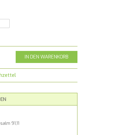
IN DEN WARENKORB
hzettel
EN
salm 91,11