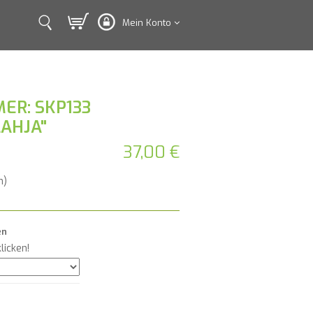
Mein Konto
ER: SKP133
LAHJA"
37,00 €
n)
en
licken!