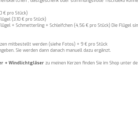
menskärtchen", Gastgeschenk oder stimmungsvolle Tischdeko können
0 € pro Stück)
ügel (3,10 € pro Stück)
lügel + Schmetterling + Schleifchen (4,56 € pro Stück) Die Flügel s
en mitbestellt werden (siehe Fotos) + 9 € pro Stück
angeben. Sie werden dann danach manuell dazu ergänzt.
er + Windlichtgläser
zu meinen Kerzen finden Sie im Shop unter der