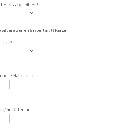
ter als abgebildet?
Silberstreifen bei perlmutt Kerzen
Spruch?
men/die Namen an:
um/die Daten an: