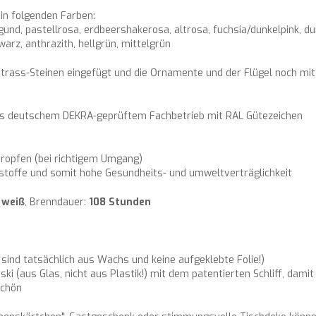
 in folgenden Farben:
und, pastellrosa, erdbeershakerosa, altrosa, fuchsia/dunkelpink, dunkel
hwarz, anthrazith, hellgrün, mittelgrün
trass-Steinen eingefügt und die Ornamente und der Flügel noch mit 
aus deutschem DEKRA-geprüftem Fachbetrieb mit RAL Gütezeichen
ropfen (bei richtigem Umgang)
stoffe und somit hohe Gesundheits- und umweltverträglichkeit
:
weiß
, Brenndauer:
108 Stunden
 sind tatsächlich aus Wachs und keine aufgeklebte Folie!)
i (aus Glas, nicht aus Plastik!) mit dem patentierten Schliff, damit 
schön