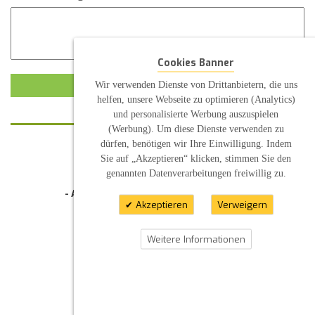
Cookies Banner
Wir verwenden Dienste von Drittanbietern, die uns
KUNDENMEINUNG ABSCHICKEN
helfen, unsere Webseite zu optimieren (Analytics)
und personalisierte Werbung auszuspielen
(Werbung). Um diese Dienste verwenden zu
dürfen, benötigen wir Ihre Einwilligung. Indem
KONTAKT
Sie auf „Akzeptieren“ klicken, stimmen Sie den
INFORMATION
genannten Datenverarbeitungen freiwillig zu.
- Allgemeine Geschäftsbedingung (AGB)
Akzeptieren
Verweigern
- Widerrufsbelehrung
- Datenschutzerklärung
- Impressum
- Pflegehinweise
Weitere Informationen
E-Mail: infos@sp-kerzen.de