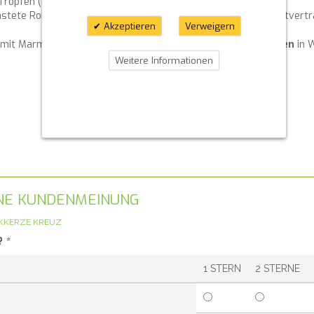
Tropfen (bei richtigem Umgang)
stete Rohstoffe, wodurch eine hohe Gesundheits- und Umweltverträg
Akzeptieren
Verweigern
 mit Marmorierung. Alternativ können normale
Stumpenkerzen
in W
Weitere Informationen
GENE KUNDENMEINUNG
NKKERZE KREUZ
?
*
1 STERN
2 STERNE