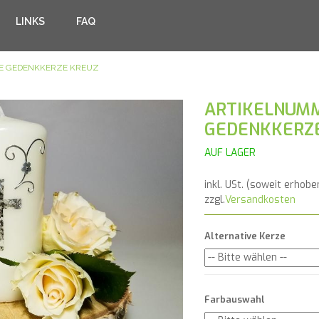
LINKS
FAQ
NE GEDENKKERZE KREUZ
ARTIKELNUMM
GEDENKKERZ
AUF LAGER
inkl. USt. (soweit erhobe
zzgl.
Versandkosten
Alternative Kerze
Farbauswahl