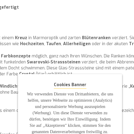
gefertigt
it einem
Kreuz
in Marmoroptik und zarten
Blütenranken
verziert. Si
lässen wie
Hochzeiten
,
Taufen
,
Allerheiligen
oder in der akuten
Tr
e
Farbkonzepte
möglich, ganz nach Ihren Wünschen. Die Ranken kön
mit funkelnden
Swarovski-Strasssteinen
verziert, die beim Abbrenn
em Docht schwimmen. Diese Glas-Strasssteine sind mit einem paten
 der Farbe
Crystal
(klar) erhältlich ist.
Cookies Banner
Windlichtgläser
finden Sie in unserem Shop unter der Kategorie „
K
n, ohne Baumscheibe und Blumen.
Wir verwenden Dienste von Drittanbietern, die uns
helfen, unsere Webseite zu optimieren (Analytics)
und personalisierte Werbung auszuspielen
us einem deutschen DEKRA-geprüften Fachbetrieb mit RAL-Gütezeich
(Werbung). Um diese Dienste verwenden zu
dürfen, benötigen wir Ihre Einwilligung. Indem
Sie auf „Akzeptieren“ klicken, stimmen Sie den
genannten Datenverarbeitungen freiwillig zu.