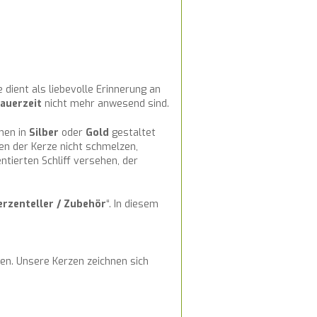
e dient als liebevolle Erinnerung an
auerzeit
nicht mehr anwesend sind.
nen in
Silber
oder
Gold
gestaltet
en der Kerze nicht schmelzen,
tierten Schliff versehen, der
erzenteller / Zubehör
“. In diesem
en. Unsere Kerzen zeichnen sich