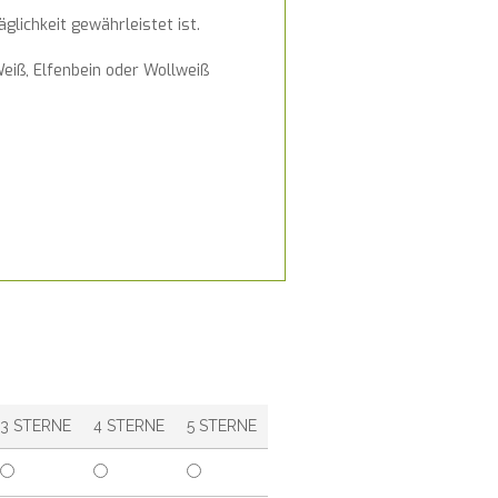
lichkeit gewährleistet ist.
eiß, Elfenbein oder Wollweiß
3 STERNE
4 STERNE
5 STERNE