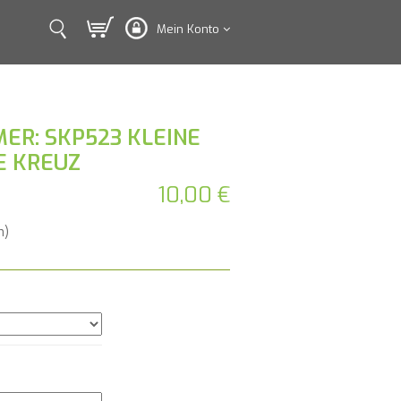
Mein Konto
ER: SKP523 KLEINE
E KREUZ
10,00 €
n)