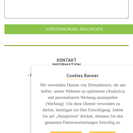
KUNDENMEINUNG ABSCHICKEN
KONTAKT
INFORMATION
- Allgemeine Geschäftsbedingung (AGB)
Cookies Banner
- Widerrufsbelehrung
- Datenschutzerklärung
Wir verwenden Dienste von Drittanbietern, die uns
- Impressum
helfen, unsere Webseite zu optimieren (Analytics)
- Pflegehinweise
und personalisierte Werbung auszuspielen
E-Mail: infos@sp-kerzen.de
(Werbung). Um diese Dienste verwenden zu
dürfen, benötigen wir Ihre Einwilligung. Indem
Sie auf „Akzeptieren“ klicken, stimmen Sie den
genannten Datenverarbeitungen freiwillig zu.