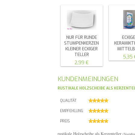
NUR FÜR RUNDE
ECKIG
STUMPENKERZEN
KERAMIKT
KLEINER ECKIGER
MITTEL
TELLER
5,35 
2,99 €
KUNDENMEINUNGEN
RUSTIKALE HOLZSCHEIBE ALS KERZENTE
QUALITÄT
EMPFEHLUNG
PREIS
rustikale Holzscheibe als Kerzenteller
(Veröffe