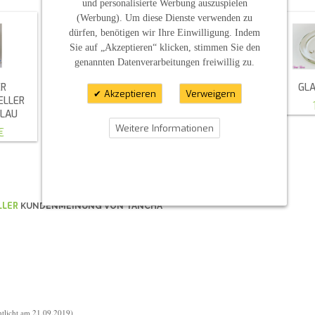
und personalisierte Werbung auszuspielen
(Werbung). Um diese Dienste verwenden zu
dürfen, benötigen wir Ihre Einwilligung. Indem
Sie auf „Akzeptieren“ klicken, stimmen Sie den
genannten Datenverarbeitungen freiwillig zu.
ER
METALLTELLER
ECKIGE
GL
Akzeptieren
Verweigern
ELLER
SILBER / GOLD
SCHIEFERPLATTE
BLAU
6,00 €
3,30 €
Weitere Informationen
€
LLER
KUNDENMEINUNG VON
TANCHA
ntlicht am 21.09.2019)