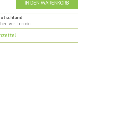
IN DEN WARENKORB
eutschland
chen vor Termin
hzettel