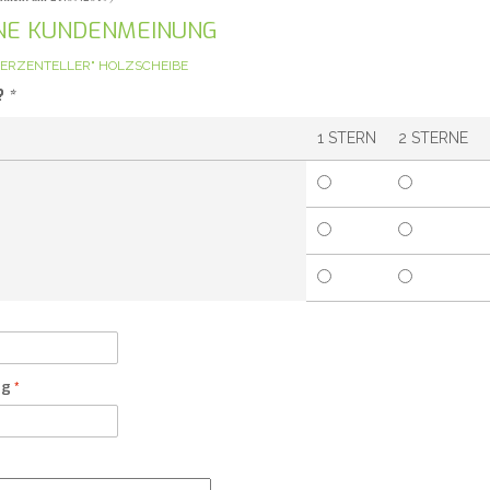
GENE KUNDENMEINUNG
KERZENTELLER" HOLZSCHEIBE
?
*
1 STERN
2 STERNE
ng