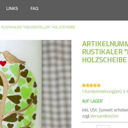
LINKS
FAQ
RUSTIKALER "KERZENTELLER" HOLZSCHEIBE
ARTIKELNUMM
RUSTIKALER 
HOLZSCHEIBE
1 Kundenmeinung(en)
|
AUF LAGER
inkl. USt. (soweit erhobe
zzgl.
Versandkosten