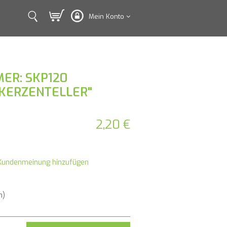
Mein Konto
ER: SKP120
"KERZENTELLER"
2,20 €
Kundenmeinung hinzufügen
n)