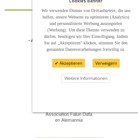
Cookies Banner
Wir verwenden Dienste von Drittanbietern, die uns
helfen, unsere Webseite zu optimieren (Analytics)
und personalisierte Werbung auszuspielen
KONTAKT
(Werbung). Um diese Dienste verwenden zu
INFORMATION
dürfen, benötigen wir Ihre Einwilligung. Indem
- Allgemeine Geschäftsbedingung (AGB)
Sie auf „Akzeptieren“ klicken, stimmen Sie den
- Widerrufsbelehrung
genannten Datenverarbeitungen freiwillig zu.
- Datenschutzerklärung
- Impressum
- Pflegehinweise
Akzeptieren
Verweigern
E-Mail: infos@sp-kerzen.de
Weitere Informationen