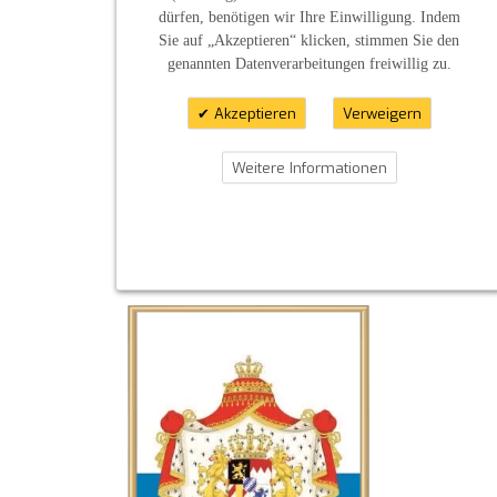
- Impressum
dürfen, benötigen wir Ihre Einwilligung. Indem
- Pflegehinweise
Sie auf „Akzeptieren“ klicken, stimmen Sie den
E-Mail: infos@sp-kerzen.de
genannten Datenverarbeitungen freiwillig zu.
Akzeptieren
Verweigern
Weitere Informationen