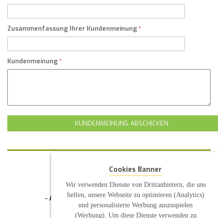
Zusammenfassung Ihrer Kundenmeinung
Kundenmeinung
KUNDENMEINUNG ABSCHICKEN
Cookies Banner
KONTAKT
INFORMATION
Wir verwenden Dienste von Drittanbietern, die uns
helfen, unsere Webseite zu optimieren (Analytics)
- Allgemeine Geschäftsbedingung (AGB)
und personalisierte Werbung auszuspielen
- Widerrufsbelehrung
- Datenschutzerklärung
(Werbung). Um diese Dienste verwenden zu