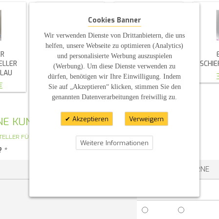
Cookies Banner
Wir verwenden Dienste von Drittanbietern, die uns
helfen, unsere Webseite zu optimieren (Analytics)
ER
METALLTELLER
RUSTIKALER
und personalisierte Werbung auszuspielen
ELLER
SILBER / GOLD
"KERZENTELLER"
SCHI
(Werbung). Um diese Dienste verwenden zu
BLAU
HOLZSCHEIBE
6,00 €
dürfen, benötigen wir Ihre Einwilligung. Indem
€
2,20 €
Sie auf „Akzeptieren“ klicken, stimmen Sie den
genannten Datenverarbeitungen freiwillig zu.
Akzeptieren
Verweigern
GENE KUNDENMEINUNG
TELLER FÜR VIERECKIGE KERZEN
Weitere Informationen
?
*
1 STERN
2 STERNE