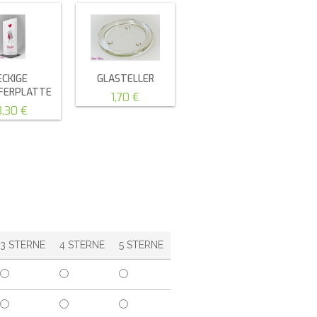
ECKIGE
GLASTELLER
EFERPLATTE
1,70 €
3,30 €
3 STERNE
4 STERNE
5 STERNE