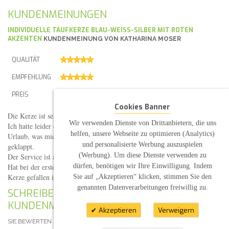
KUNDENMEINUNGEN
INDIVIDUELLE TAUFKERZE BLAU-WEISS-SILBER MIT ROTEN A
KZENTEN
KUNDENMEINUNG VON
KATHARINA MOSER
QUALITÄT
EMPFEHLUNG
PREIS
Cookies Banner
Die Kerze ist sehr sehr schön geworden.
Wir verwenden Dienste von Drittanbietern, die uns
Ich hatte leider etwas kurzfristig bestellt und was dann bei Lieferung im
helfen, unsere Webseite zu optimieren (Analytics)
Urlaub, was mich enorm unter Stress gesetzt hat, aber es hat super
und personalisierte Werbung auszuspielen
geklappt.
(Werbung). Um diese Dienste verwenden zu
Der Service ist auch klasse.
dürfen, benötigen wir Ihre Einwilligung. Indem
Hat bei der ersten Und dieser Bestellung immer super funktioniert. Die
Kerze gefallen immer allen.
Sie auf „Akzeptieren“ klicken, stimmen Sie den
(Veröffentlicht am 21.09.2019)
genannten Datenverarbeitungen freiwillig zu.
SCHREIBEN SIE IHRE EIGENE
KUNDENMEINUNG
Akzeptieren
Verweigern
SIE BEWERTEN DEN ARTIKEL:
INDIVIDUELLE ANFERTIGUNG