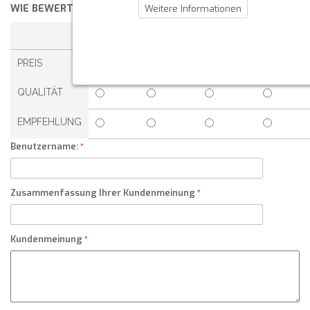
WIE BEWERTEN SIE DIESEN ARTIKEL?
*
Weitere Informationen
1 STERN
2 STERNE
3 STERNE
4 STERNE
PREIS
QUALITÄT
EMPFEHLUNG
Benutzername:
Zusammenfassung Ihrer Kundenmeinung
Kundenmeinung