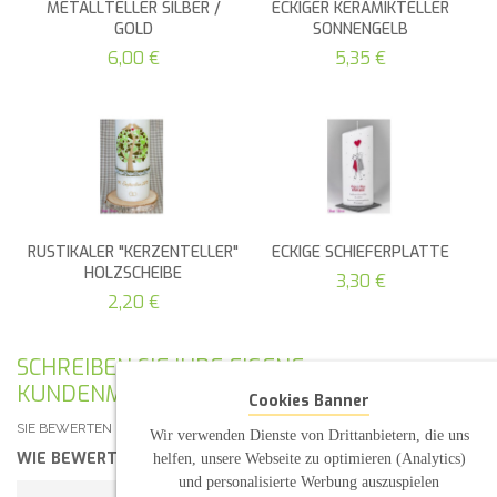
METALLTELLER SILBER /
ECKIGER KERAMIKTELLER
GOLD
SONNENGELB
6,00 €
5,35 €
RUSTIKALER "KERZENTELLER"
ECKIGE SCHIEFERPLATTE
HOLZSCHEIBE
3,30 €
2,20 €
SCHREIBEN SIE IHRE EIGENE
KUNDENMEINUNG
Cookies Banner
SIE BEWERTEN DEN ARTIKEL:
HOCHZEITSKERZE "S&P"
Wir verwenden Dienste von Drittanbietern, die uns
WIE BEWERTEN SIE DIESEN ARTIKEL?
*
helfen, unsere Webseite zu optimieren (Analytics)
und personalisierte Werbung auszuspielen