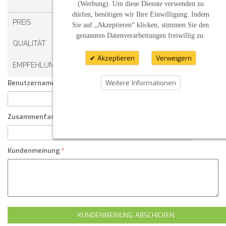
1 STERN
2 STERNE
3 STERNE
4 STERNE
(Werbung). Um diese Dienste verwenden zu
dürfen, benötigen wir Ihre Einwilligung. Indem
PREIS
Sie auf „Akzeptieren“ klicken, stimmen Sie den
genannten Datenverarbeitungen freiwillig zu.
QUALITÄT
Akzeptieren
Verweigern
EMPFEHLUNG
Weitere Informationen
Benutzername:
Zusammenfassung Ihrer Kundenmeinung
Kundenmeinung
KUNDENMEINUNG ABSCHICKEN