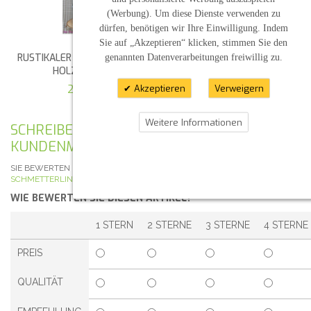
(Werbung). Um diese Dienste verwenden zu
dürfen, benötigen wir Ihre Einwilligung. Indem
Sie auf „Akzeptieren“ klicken, stimmen Sie den
RUSTIKALER "KERZENTELLER"
ECKIGE SCHIEFERPLATTE
genannten Datenverarbeitungen freiwillig zu.
HOLZSCHEIBE
3,30 €
2,20 €
Akzeptieren
Verweigern
Weitere Informationen
SCHREIBEN SIE IHRE EIGENE
KUNDENMEINUNG
SIE BEWERTEN DEN ARTIKEL:
HOCHZEITSKERZE HERZBAUM MIT
SCHMETTERLINGEN
WIE BEWERTEN SIE DIESEN ARTIKEL?
*
1 STERN
2 STERNE
3 STERNE
4 STERNE
PREIS
QUALITÄT