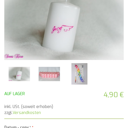
4,90 €
AUF LAGER
inkl. USt. (soweit erhoben)
zzgl.
Versandkosten
Datum - copy
*