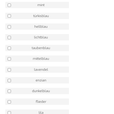
mint
türkisblau
hellblau
lichtblau
taubenblau
mittelblau
lavendel
enzian
dunkelblau
flieder
lila