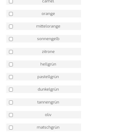
camel
orange
mittelorange
sonnengelb
zitrone
hellgrün
pastellgrün
dunkelgrün
tannengrün
oliv
matschgrün