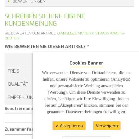
BEWERTUNGEN
SCHREIBEN SIE IHRE EIGENE
KUNDENMEINUNG
SIE BEWERTEN DEN ARTIKEL:
GÄNSEBLÜMCHEN 6 STRASS WACHS-
BLÜTEN
WIE BEWERTEN SIE DIESEN ARTIKEL?
*
1 STERN
2 STERNE
3 STERNE
4 STERNE
Cookies Banner
PREIS
Wir verwenden Dienste von Drittanbietern, die uns
helfen, unsere Webseite zu optimieren (Analytics)
QUALITÄT
und personalisierte Werbung auszuspielen
(Werbung). Um diese Dienste verwenden zu
EMPFEHLUNG
dürfen, benötigen wir Ihre Einwilligung. Indem
Sie auf „Akzeptieren“ klicken, stimmen Sie den
Benutzername:
genannten Datenverarbeitungen freiwillig zu.
Akzeptieren
Verweigern
Zusammenfassung Ihrer Kundenmeinung