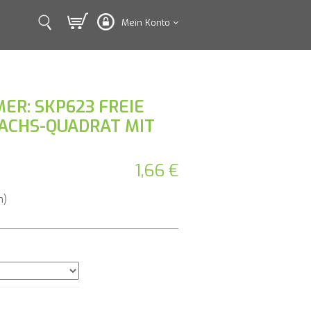
Mein Konto
ER: SKP623 FREIE
ACHS-QUADRAT MIT
1,66 €
n)