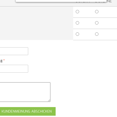
1 STERN
2 STERNE
ng
KUNDENMEINUNG ABSCHICKEN