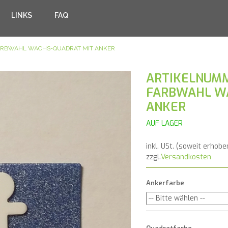
LINKS
FAQ
FARBWAHL WACHS-QUADRAT MIT ANKER
ARTIKELNUMM
FARBWAHL W
ANKER
AUF LAGER
inkl. USt. (soweit erhobe
zzgl.
Versandkosten
Ankerfarbe