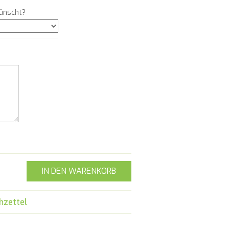
ünscht?
IN DEN WARENKORB
hzettel