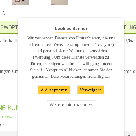
AGWORT
ZUSATZINFORMATION
BEWERTUNG
Cookies Banner
Wir verwenden Dienste von Drittanbietern, die uns
 findet Ihr im Blog https://sannis-kerzen.blogspot.com/2019/08/ke
helfen, unsere Webseite zu optimieren (Analytics)
und personalisierte Werbung auszuspielen
(Werbung). Um diese Dienste verwenden zu
dürfen, benötigen wir Ihre Einwilligung. Indem
Sie auf „Akzeptieren“ klicken, stimmen Sie den
inger auf die Kerze gedrückt werden und bleiben durch die Wärme d
genannten Datenverarbeitungen freiwillig zu.
Akzeptieren
Verweigern
Weitere Informationen
GENE KUNDENMEINUNG
HL WACHS-QUADRAT MIT ANKER
?
*