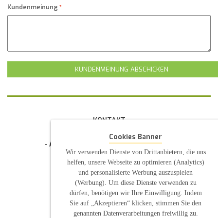
Kundenmeinung
KUNDENMEINUNG ABSCHICKEN
KONTAKT
INFORMATION
Cookies Banner
- Allgemeine Geschäftsbedingung (AGB)
- Widerrufsbelehrung
Wir verwenden Dienste von Drittanbietern, die uns
- Datenschutzerklärung
helfen, unsere Webseite zu optimieren (Analytics)
- Impressum
und personalisierte Werbung auszuspielen
- Pflegehinweise
(Werbung). Um diese Dienste verwenden zu
E-Mail: infos@sp-kerzen.de
dürfen, benötigen wir Ihre Einwilligung. Indem
Sie auf „Akzeptieren“ klicken, stimmen Sie den
genannten Datenverarbeitungen freiwillig zu.