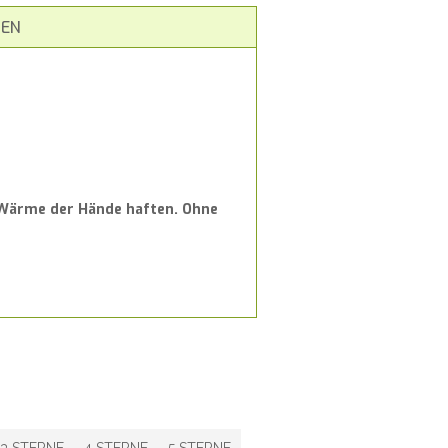
EN
e Wärme der Hände haften. Ohne
3 STERNE
4 STERNE
5 STERNE