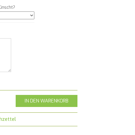
ünscht?
IN DEN WARENKORB
hzettel