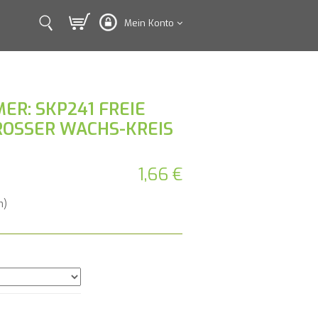
Mein Konto
ER: SKP241 FREIE
OSSER WACHS-KREIS M
1,66 €
n)