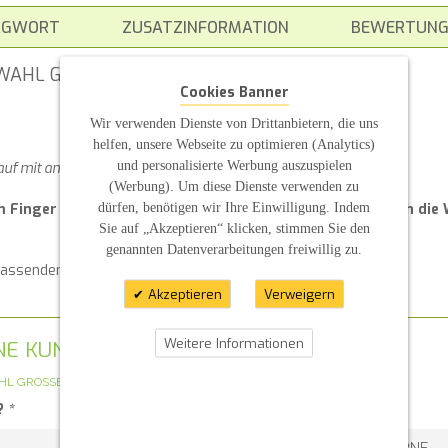
AGWORT
ZUSATZINFORMATION
BEWERTUNG
WAHL GROSSER WACHS-KREIS MIT TAUBE
Cookies Banner
Wir verwenden Dienste von Drittanbietern, die uns
helfen, unsere Webseite zu optimieren (Analytics)
und personalisierte Werbung auszuspielen
auf mit angeben
(Werbung). Um diese Dienste verwenden zu
dürfen, benötigen wir Ihre Einwilligung. Indem
m Finger auf die Kerze gedrückt werden und bleiben durch di
Sie auf „Akzeptieren“ klicken, stimmen Sie den
genannten Datenverarbeitungen freiwillig zu.
 passenden Kerzenteller für Ihre selbstgestalteten Kerzen
Akzeptieren
Verweigern
Weitere Informationen
GENE KUNDENMEINUNG
HL GROSSER WACHS-KREIS MIT TAUBE
?
*
1 STERN
2 STERNE