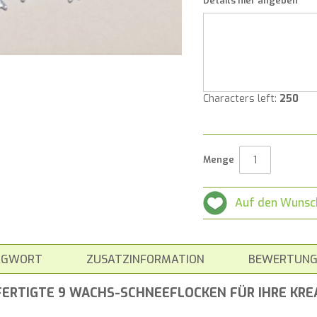
Details hier angeben
Characters left:
250
Menge
Auf den Wunsc
AGWORT
ZUSATZINFORMATION
BEWERTUNG
FERTIGTE 9 WACHS-SCHNEEFLOCKEN FÜR IHRE KRE