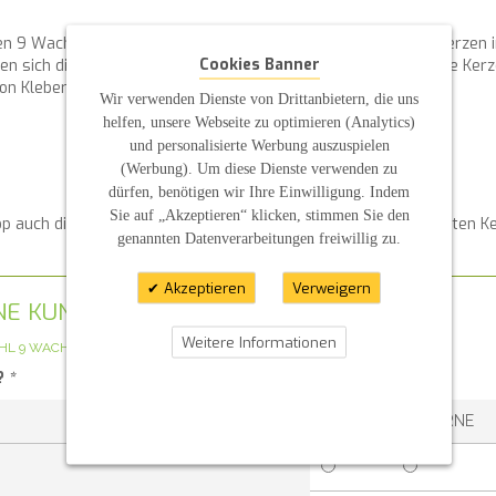
 9 Wachs-Schneeflocken, die Ihnen die Freiheit geben, Ihre Kerzen i
Cookies Banner
n sich die Schneeflocken ganz einfach mit dem Finger auf Ihre Ker
on Kleber.
Wir verwenden Dienste von Drittanbietern, die uns
helfen, unsere Webseite zu optimieren (Analytics)
und personalisierte Werbung auszuspielen
(Werbung). Um diese Dienste verwenden zu
dürfen, benötigen wir Ihre Einwilligung. Indem
Sie auf „Akzeptieren“ klicken, stimmen Sie den
op auch die passenden Kerzenteller an, um Ihre selbstgestalteten Ke
genannten Datenverarbeitungen freiwillig zu.
Akzeptieren
Verweigern
GENE KUNDENMEINUNG
Weitere Informationen
AHL 9 WACHS-SCHNEEFLOCKEN
?
*
1 STERN
2 STERNE