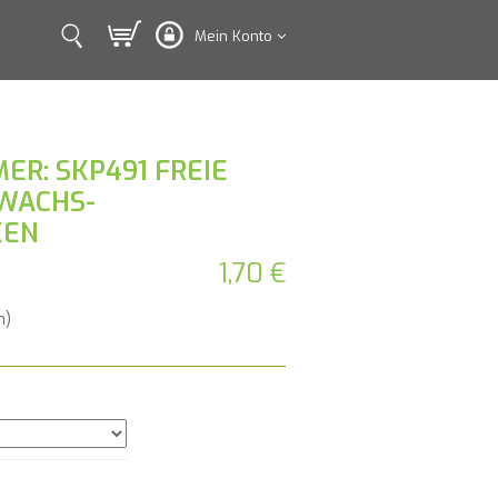
Mein Konto
ER: SKP491 FREIE
WACHS-
KEN
1,70 €
n)