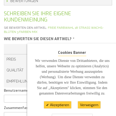
BEWERTUNGEN
SCHREIBEN SIE IHRE EIGENE
KUNDENMEINUNG
SIE BEWERTEN DEN ARTIKEL:
FREIE FARBWAHL 18 STRASS WACHS-
BLÜTEN 3 FARBEN MIX
WIE BEWERTEN SIE DIESEN ARTIKEL?
*
1 STERN
2 STERNE
3 STERNE
4 STERNE
Cookies Banner
PREIS
Wir verwenden Dienste von Drittanbietern, die uns
helfen, unsere Webseite zu optimieren (Analytics)
QUALITÄT
und personalisierte Werbung auszuspielen
(Werbung). Um diese Dienste verwenden zu
EMPFEHLUNG
dürfen, benötigen wir Ihre Einwilligung. Indem
Sie auf „Akzeptieren“ klicken, stimmen Sie den
Benutzername:
genannten Datenverarbeitungen freiwillig zu.
Akzeptieren
Verweigern
Zusammenfassung Ihrer Kundenmeinung