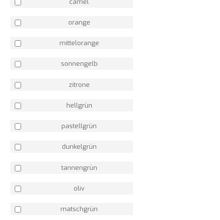
camel
orange
mittelorange
sonnengelb
zitrone
hellgrün
pastellgrün
dunkelgrün
tannengrün
oliv
matschgrün