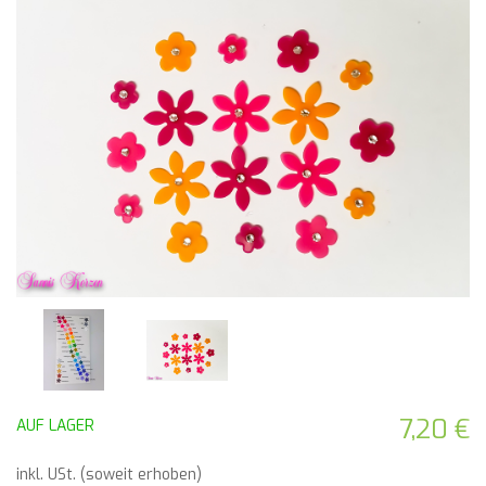
7,20 €
AUF LAGER
inkl. USt. (soweit erhoben)