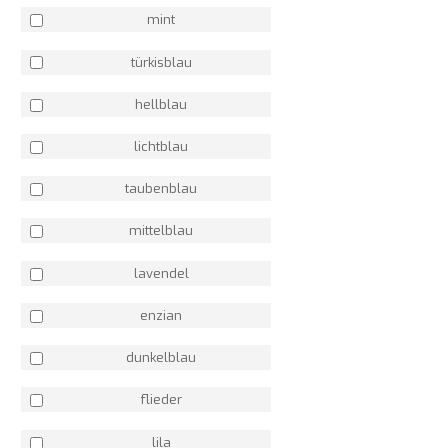
mint
türkisblau
hellblau
lichtblau
taubenblau
mittelblau
lavendel
enzian
dunkelblau
flieder
lila