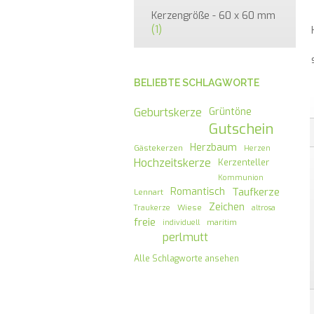
Kerzengröße - 60 x 60 mm
(1)
BELIEBTE SCHLAGWORTE
Geburtskerze
Grüntöne
Gutschein
Herzbaum
Gästekerzen
Herzen
Hochzeitskerze
Kerzenteller
Kommunion
Romantisch
Taufkerze
Lennart
Zeichen
Wiese
Traukerze
altrosa
freie
maritim
individuell
perlmutt
Alle Schlagworte ansehen