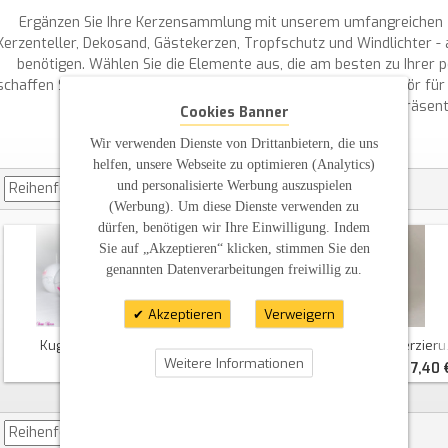
Ergänzen Sie Ihre Kerzensammlung mit unserem umfangreichen 
Kerzenteller, Dekosand, Gästekerzen, Tropfschutz und Windlichter - a
benötigen. Wählen Sie die Elemente aus, die am besten zu Ihrer p
schaffen Sie eine gemütliche Atmosphäre. Mit unserem Zubehör für 
schützen und noch schöner präsent
Cookies Banner
Wir verwenden Dienste von Drittanbietern, die uns
helfen, unsere Webseite zu optimieren (Analytics)
und personalisierte Werbung auszuspielen
(Werbung). Um diese Dienste verwenden zu
dürfen, benötigen wir Ihre Einwilligung. Indem
Sie auf „Akzeptieren“ klicken, stimmen Sie den
genannten Datenverarbeitungen freiwillig zu.
Akzeptieren
Verweigern
Kugelkerzen Mit Ranken
Gästekerze Stumpe Mit Verzierung
Weitere Informationen
7,00 €
7,40 