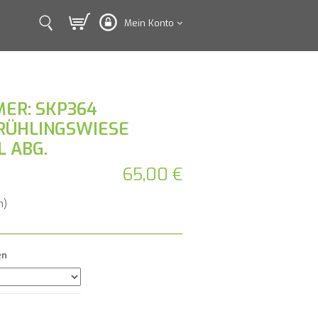
Mein Konto
ER: SKP364
RÜHLINGSWIESE
L ABG.
65,00 €
n)
en