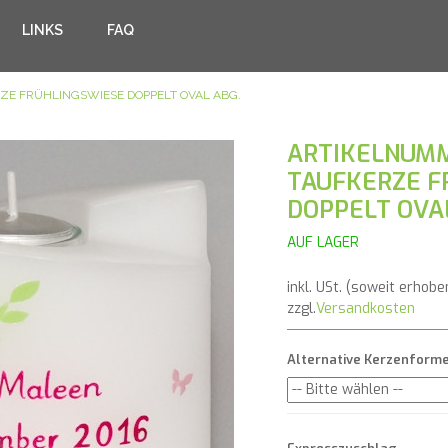
LINKS
FAQ
ZE FRÜHLINGSWIESE DOPPELT OVAL ABG.
ARTIKELNUMM
TAUFKERZE F
DOPPELT OVA
AUF LAGER
inkl. USt. (soweit erhobe
zzgl.
Versandkosten
Alternative Kerzenform