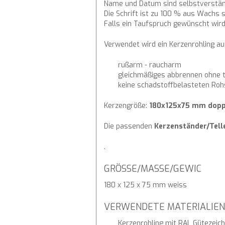
Name und Datum sind selbstverständ
Die Schrift ist zu 100 % aus Wachs
Falls ein Taufspruch gewünscht wird,
Verwendet wird ein Kerzenrohling 
rußarm - raucharm
gleichmäßiges abbrennen ohne t
keine schadstoffbelasteten Roh
Kerzengröße:
180x125x75 mm doppe
Die passenden
Kerzenständer/Tell
.
GRÖSSE/MASSE/GEWIC
180 x 125 x 75 mm weiss
VERWENDETE MATERIALIEN
Kerzenrohling mit RAL Gütezeic