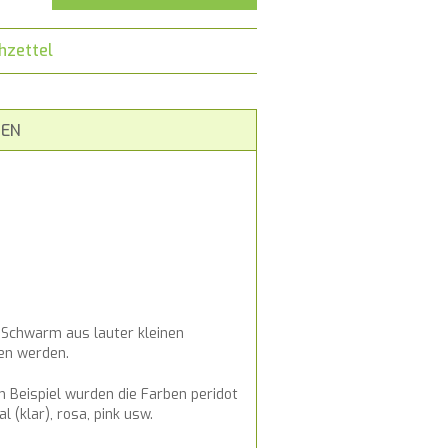
hzettel
EN
r Schwarm aus lauter kleinen
ten werden.
 Beispiel wurden die Farben peridot
(klar), rosa, pink usw.