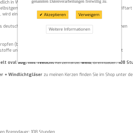
genannten Datenverarbeitungen freiwillig zu.
lich in Wunschfarbe im Preis enthalten.
 selbstgemacht und kann in einer schönen geschwungenen Schriftart
 wird ein Aufpreis berechnet.
Akzeptieren
Verweigern
aus deutschem DEKRA-geprüftem Fachbetrieb mit RAL Gütezeichen
Weitere Informationen
ropfen (bei richtigem Umgang)
stoffe und somit hohe Gesundheits- und umweltverträglichkeit
lt oval abg. mit Teelicht
Kerzenfarbe:
weiß
, Brenndauer:
108 St
er + Windlichtgläser
zu meinen Kerzen finden Sie im Shop unter der
hen Brenndauer: 108 Stunden