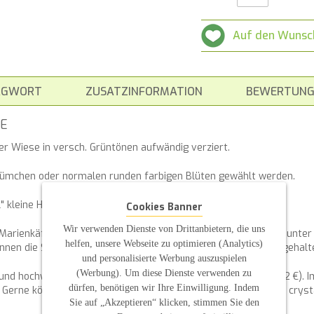
Auf den Wunsc
AGWORT
ZUSATZINFORMATION
BEWERTUNG
SE
er Wiese in versch. Grüntönen aufwändig verziert.
lümchen oder normalen runden farbigen Blüten gewählt werden.
 kleine Halbperlen in der Mitte
Cookies Banner
Wir verwenden Dienste von Drittanbietern, die uns
 Marienkäfer, sowie unten eine Schnecke. Nach oben fliegt ein bunte
helfen, unsere Webseite zu optimieren (Analytics)
önnen die Schmetterlinge aber auch nur in einer Wunschfarbe gehal
und personalisierte Werbung auszuspielen
(Werbung). Um diese Dienste verwenden zu
und hochwertigen Glas-Strass-Steinen angebracht werden (+ 2 €). Im
dürfen, benötigen wir Ihre Einwilligung. Indem
 Gerne können auch andere Farben verwendet werden wie z.B. crystal 
Sie auf „Akzeptieren“ klicken, stimmen Sie den