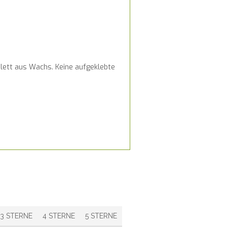
mplett aus Wachs. Keine aufgeklebte
3 STERNE
4 STERNE
5 STERNE