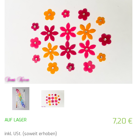
7,20 €
AUF LAGER
inkl. USt. (soweit erhoben)