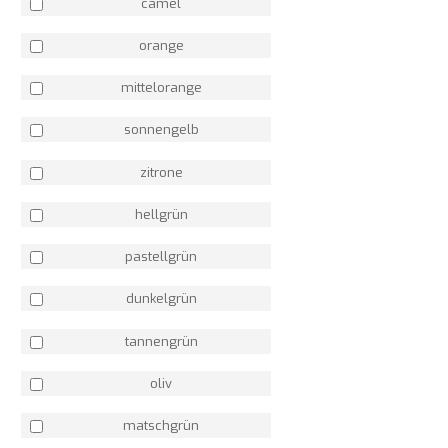
camel
orange
mittelorange
sonnengelb
zitrone
hellgrün
pastellgrün
dunkelgrün
tannengrün
oliv
matschgrün