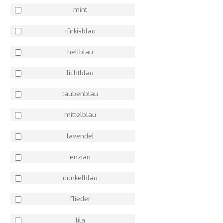
mint
türkisblau
hellblau
lichtblau
taubenblau
mittelblau
lavendel
enzian
dunkelblau
flieder
lila