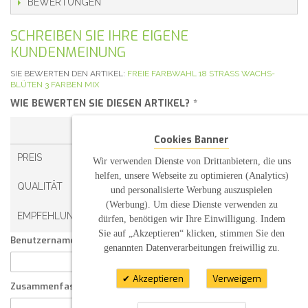
BEWERTUNGEN
SCHREIBEN SIE IHRE EIGENE
KUNDENMEINUNG
SIE BEWERTEN DEN ARTIKEL:
FREIE FARBWAHL 18 STRASS WACHS-
BLÜTEN 3 FARBEN MIX
WIE BEWERTEN SIE DIESEN ARTIKEL?
*
1 STERN
2 STERNE
3 STERNE
4 STERNE
Cookies Banner
PREIS
Wir verwenden Dienste von Drittanbietern, die uns
helfen, unsere Webseite zu optimieren (Analytics)
QUALITÄT
und personalisierte Werbung auszuspielen
(Werbung). Um diese Dienste verwenden zu
EMPFEHLUNG
dürfen, benötigen wir Ihre Einwilligung. Indem
Sie auf „Akzeptieren“ klicken, stimmen Sie den
Benutzername:
genannten Datenverarbeitungen freiwillig zu.
Akzeptieren
Verweigern
Zusammenfassung Ihrer Kundenmeinung