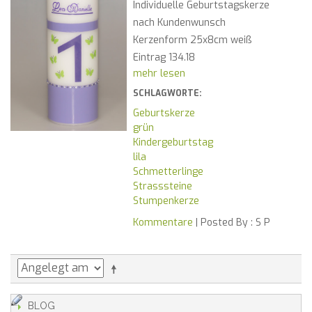
Individuelle Geburtstagskerze
nach Kundenwunsch
Kerzenform 25x8cm weiß
Eintrag 134.18
mehr lesen
SCHLAGWORTE:
Geburtskerze
grün
Kindergeburtstag
lila
Schmetterlinge
Strasssteine
Stumpenkerze
Kommentare
| Posted By :
S P
BLOG