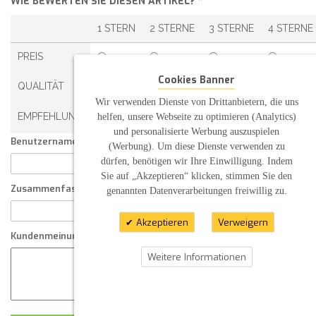
WIE BEWERTEN SIE DIESEN ARTIKEL?
*
1 STERN
2 STERNE
3 STERNE
4 STERNE
PREIS
Cookies Banner
QUALITÄT
Wir verwenden Dienste von Drittanbietern, die uns
EMPFEHLUNG
helfen, unsere Webseite zu optimieren (Analytics)
und personalisierte Werbung auszuspielen
Benutzername:
(Werbung). Um diese Dienste verwenden zu
dürfen, benötigen wir Ihre Einwilligung. Indem
Sie auf „Akzeptieren“ klicken, stimmen Sie den
Zusammenfassung Ihrer Kundenmeinung
genannten Datenverarbeitungen freiwillig zu.
Akzeptieren
Verweigern
Kundenmeinung
Weitere Informationen