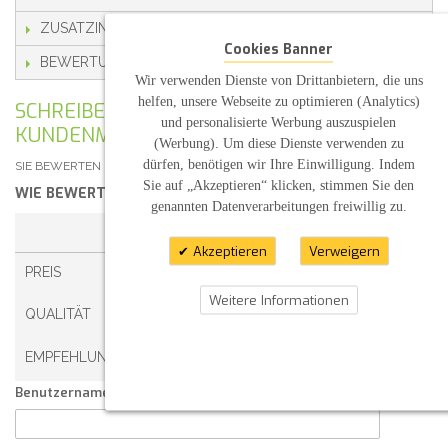
ZUSATZINFORMATION
Cookies Banner
BEWERTUNGEN
Wir verwenden Dienste von Drittanbietern, die uns
helfen, unsere Webseite zu optimieren (Analytics)
SCHREIBEN SIE IHRE EIGENE
und personalisierte Werbung auszuspielen
KUNDENMEINUNG
(Werbung). Um diese Dienste verwenden zu
dürfen, benötigen wir Ihre Einwilligung. Indem
SIE BEWERTEN DEN ARTIKEL:
TAUFKERZE S&P MIT STERNE
Sie auf „Akzeptieren“ klicken, stimmen Sie den
WIE BEWERTEN SIE DIESEN ARTIKEL?
*
genannten Datenverarbeitungen freiwillig zu.
1 STERN
2 STERNE
3 STERNE
4 STERNE
Akzeptieren
Verweigern
PREIS
Weitere Informationen
QUALITÄT
EMPFEHLUNG
Benutzername: