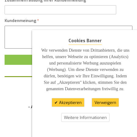
Zusammenfassung Ihrer Kundenmeinung
Kundenmeinung
Cookies Banner
Wir verwenden Dienste von Drittanbietern, die uns
helfen, unsere Webseite zu optimieren (Analytics)
KUNDENMEINUNG ABSCHICKEN
und personalisierte Werbung auszuspielen
(Werbung). Um diese Dienste verwenden zu
dürfen, benötigen wir Ihre Einwilligung. Indem
Sie auf „Akzeptieren“ klicken, stimmen Sie den
genannten Datenverarbeitungen freiwillig zu.
KONTAKT
INFORMATION
Akzeptieren
Verweigern
- Allgemeine Geschäftsbedingung (AGB)
- Widerrufsbelehrung
- Datenschutzerklärung
Weitere Informationen
- Impressum
- Pflegehinweise
E-Mail: infos@sp-kerzen.de