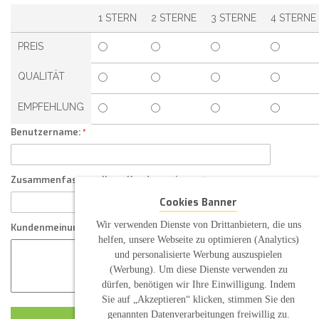
1 STERN
2 STERNE
3 STERNE
4 STERNE
PREIS
QUALITÄT
EMPFEHLUNG
Benutzername:
Zusammenfassung Ihrer Kundenmeinung
Cookies Banner
Wir verwenden Dienste von Drittanbietern, die uns
Kundenmeinung
helfen, unsere Webseite zu optimieren (Analytics)
und personalisierte Werbung auszuspielen
(Werbung). Um diese Dienste verwenden zu
dürfen, benötigen wir Ihre Einwilligung. Indem
Sie auf „Akzeptieren“ klicken, stimmen Sie den
genannten Datenverarbeitungen freiwillig zu.
KUNDENMEINUNG ABSCHICKEN