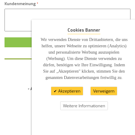
Kundenmeinung
Cookies Banner
Wir verwenden Dienste von Drittanbietern, die uns
KUNDENMEINUNG ABSCHICKEN
helfen, unsere Webseite zu optimieren (Analytics)
und personalisierte Werbung auszuspielen
(Werbung). Um diese Dienste verwenden zu
dürfen, benötigen wir Ihre Einwilligung. Indem
Sie auf „Akzeptieren“ klicken, stimmen Sie den
KONTAKT
genannten Datenverarbeitungen freiwillig zu.
INFORMATION
- Allgemeine Geschäftsbedingung (AGB)
Akzeptieren
Verweigern
- Widerrufsbelehrung
- Datenschutzerklärung
- Impressum
Weitere Informationen
- Pflegehinweise
E-Mail: infos@sp-kerzen.de