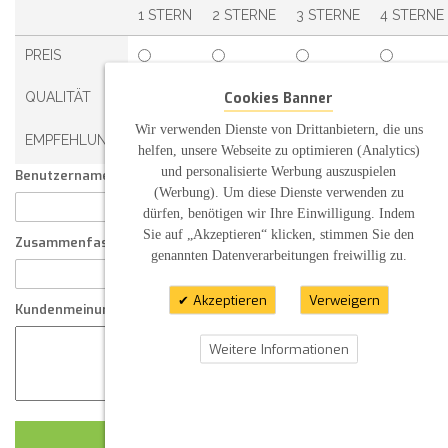
1 STERN
2 STERNE
3 STERNE
4 STERNE
PREIS
Cookies Banner
QUALITÄT
Wir verwenden Dienste von Drittanbietern, die uns
EMPFEHLUNG
helfen, unsere Webseite zu optimieren (Analytics)
und personalisierte Werbung auszuspielen
Benutzername:
(Werbung). Um diese Dienste verwenden zu
dürfen, benötigen wir Ihre Einwilligung. Indem
Sie auf „Akzeptieren“ klicken, stimmen Sie den
Zusammenfassung Ihrer Kundenmeinung
genannten Datenverarbeitungen freiwillig zu.
Akzeptieren
Verweigern
Kundenmeinung
Weitere Informationen
KUNDENMEINUNG ABSCHICKEN