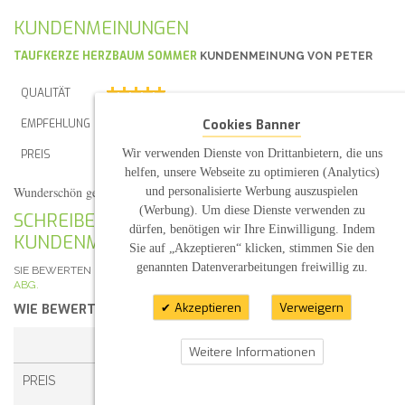
KUNDENMEINUNGEN
TAUFKERZE HERZBAUM SOMMER
KUNDENMEINUNG VON
PETER
QUALITÄT
Cookies Banner
EMPFEHLUNG
Wir verwenden Dienste von Drittanbietern, die uns
PREIS
helfen, unsere Webseite zu optimieren (Analytics)
Wunderschön geschwungene Taufkerze!
und personalisierte Werbung auszuspielen
(Veröffentlicht am 12.09.2019)
(Werbung). Um diese Dienste verwenden zu
SCHREIBEN SIE IHRE EIGENE
dürfen, benötigen wir Ihre Einwilligung. Indem
KUNDENMEINUNG
Sie auf „Akzeptieren“ klicken, stimmen Sie den
genannten Datenverarbeitungen freiwillig zu.
SIE BEWERTEN DEN ARTIKEL:
TAUFKERZE HERZBAUM SOMMER OVAL
ABG.
Akzeptieren
Verweigern
WIE BEWERTEN SIE DIESEN ARTIKEL?
*
1 STERN
2 STERNE
3 STERNE
4 STERNE
Weitere Informationen
PREIS