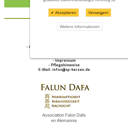
KUNDENMEINUNG ABSCHICKEN
Akzeptieren
Verweigern
Weitere Informationen
KONTAKT
INFORMATION
- Allgemeine Geschäftsbedingung (AGB)
- Widerrufsbelehrung
- Datenschutzerklärung
- Impressum
- Pflegehinweise
E-Mail: infos@sp-kerzen.de