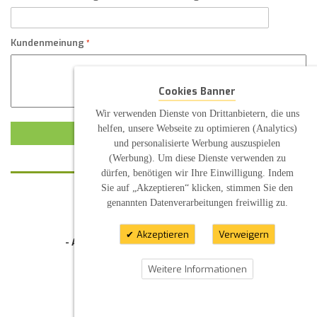
Kundenmeinung
Cookies Banner
Wir verwenden Dienste von Drittanbietern, die uns
helfen, unsere Webseite zu optimieren (Analytics)
KUNDENMEINUNG ABSCHICKEN
und personalisierte Werbung auszuspielen
(Werbung). Um diese Dienste verwenden zu
dürfen, benötigen wir Ihre Einwilligung. Indem
Sie auf „Akzeptieren“ klicken, stimmen Sie den
genannten Datenverarbeitungen freiwillig zu.
KONTAKT
INFORMATION
Akzeptieren
Verweigern
- Allgemeine Geschäftsbedingung (AGB)
- Widerrufsbelehrung
- Datenschutzerklärung
Weitere Informationen
- Impressum
- Pflegehinweise
E-Mail: infos@sp-kerzen.de