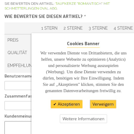
SIE BEWERTEN DEN ARTIKEL:
TAUFKERZE "ROMANTISCH" MIT
SCHMETTERLINGEN OVAL ABG.
WIE BEWERTEN SIE DIESEN ARTIKEL?
*
1 STERN
2 STERNE
3 STERNE
4 STERNE
PREIS
Cookies Banner
QUALITÄT
Wir verwenden Dienste von Drittanbietern, die uns
helfen, unsere Webseite zu optimieren (Analytics)
EMPFEHLUNG
und personalisierte Werbung auszuspielen
(Werbung). Um diese Dienste verwenden zu
Benutzername:
dürfen, benötigen wir Ihre Einwilligung. Indem
Sie auf „Akzeptieren“ klicken, stimmen Sie den
genannten Datenverarbeitungen freiwillig zu.
Zusammenfassung Ihrer Kundenmeinung
Akzeptieren
Verweigern
Kundenmeinung
Weitere Informationen