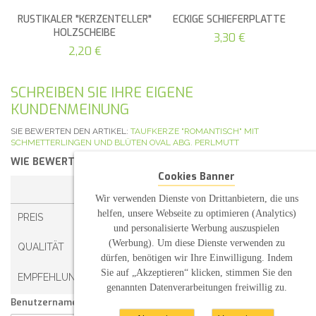
RUSTIKALER "KERZENTELLER"
ECKIGE SCHIEFERPLATTE
HOLZSCHEIBE
3,30 €
2,20 €
SCHREIBEN SIE IHRE EIGENE
KUNDENMEINUNG
SIE BEWERTEN DEN ARTIKEL:
TAUFKERZE "ROMANTISCH" MIT
SCHMETTERLINGEN UND BLÜTEN OVAL ABG. PERLMUTT
WIE BEWERTEN SIE DIESEN ARTIKEL?
*
Cookies Banner
1 STERN
2 STERNE
3 STERNE
4 STERNE
Wir verwenden Dienste von Drittanbietern, die uns
helfen, unsere Webseite zu optimieren (Analytics)
PREIS
und personalisierte Werbung auszuspielen
(Werbung). Um diese Dienste verwenden zu
QUALITÄT
dürfen, benötigen wir Ihre Einwilligung. Indem
Sie auf „Akzeptieren“ klicken, stimmen Sie den
EMPFEHLUNG
genannten Datenverarbeitungen freiwillig zu.
Benutzername: