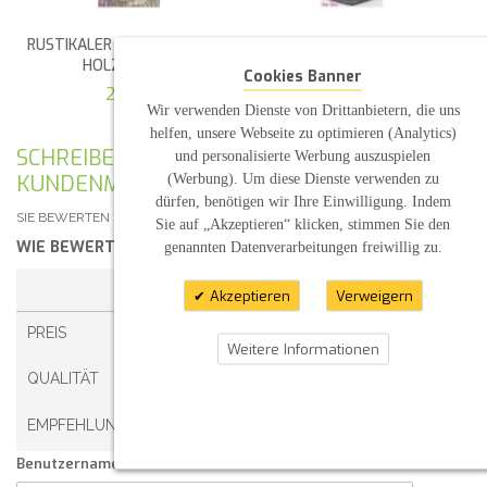
RUSTIKALER "KERZENTELLER"
ECKIGE SCHIEFERPLATTE
HOLZSCHEIBE
3,30 €
Cookies Banner
2,20 €
Wir verwenden Dienste von Drittanbietern, die uns
helfen, unsere Webseite zu optimieren (Analytics)
SCHREIBEN SIE IHRE EIGENE
und personalisierte Werbung auszuspielen
(Werbung). Um diese Dienste verwenden zu
KUNDENMEINUNG
dürfen, benötigen wir Ihre Einwilligung. Indem
SIE BEWERTEN DEN ARTIKEL:
TAUFKERZE "LAHJA"
Sie auf „Akzeptieren“ klicken, stimmen Sie den
WIE BEWERTEN SIE DIESEN ARTIKEL?
*
genannten Datenverarbeitungen freiwillig zu.
1 STERN
2 STERNE
3 STERNE
4 STERNE
Akzeptieren
Verweigern
PREIS
Weitere Informationen
QUALITÄT
EMPFEHLUNG
Benutzername: