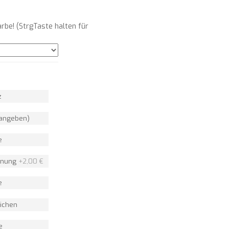
arbe! (StrgTaste halten für
z
 angeben)
e
ffnung
+
2,00 €
e
ichen
e