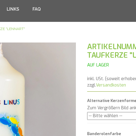
LINKS
FAQ
ZE "LENNART"
ARTIKELNUMM
TAUFKERZE "
AUF LAGER
inkl. USt. (soweit erhobe
zzgl.
Versandkosten
Alternative Kerzenform
Zum Vergrößern Bild ank
Banderolenfarbe