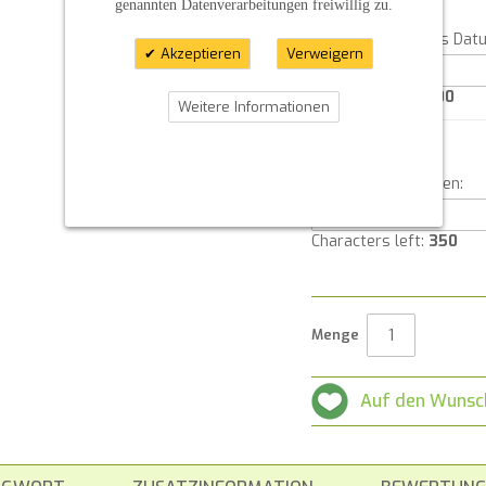
genannten Datenverarbeitungen freiwillig zu.
Angabe 2:
Bitte geben Sie das Dat
Akzeptieren
Verweigern
Characters left:
100
Weitere Informationen
Angabe 3:
Für weitere Angaben:
Characters left:
350
Menge
Auf den Wunsc