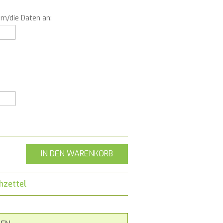
um/die Daten an:
IN DEN WARENKORB
hzettel