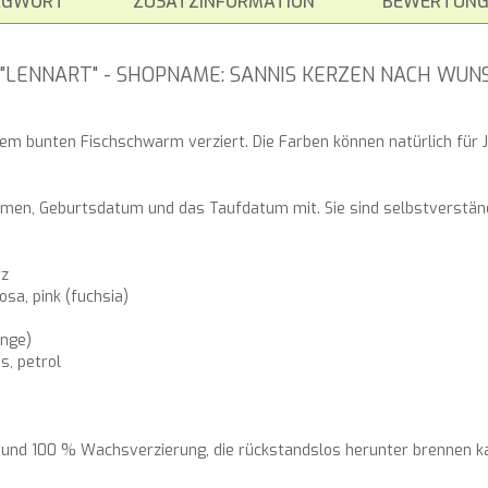
AGWORT
ZUSATZINFORMATION
BEWERTUNG
 "LENNART" - SHOPNAME: SANNIS KERZEN NACH WUN
inem bunten Fischschwarm verziert. Die Farben können natürlich fü
Namen, Geburtsdatum und das Taufdatum mit. Sie sind selbstverständ
rz
osa, pink (fuchsia)
ange)
is, petrol
t und 100 % Wachsverzierung, die rückstandslos herunter brennen k