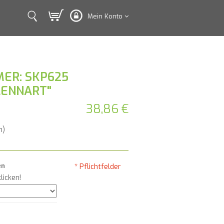
Mein Konto
ER: SKP625
LENNART"
38,86 €
n)
en
* Pflichtfelder
licken!