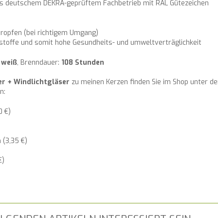
aus deutschem DEKRA-geprüftem Fachbetrieb mit RAL Gütezeichen
ropfen (bei richtigem Umgang)
stoffe und somit hohe Gesundheits- und umweltverträglichkeit
:
weiß
, Brenndauer:
108 Stunden
er + Windlichtgläser
zu meinen Kerzen finden Sie im Shop unter der
n:
0 €)
 (3,35 €)
€)