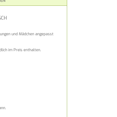
EN
SCH
r Jungen und Mädchen angepasst
lich im Preis enthalten.
ann.