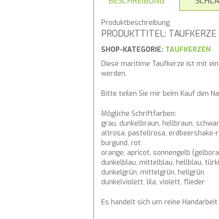
BESCHREIBUNG
SCHL
Produktbeschreibung
PRODUKTTITEL: TAUFKERZE
SHOP-KATEGORIE:
TAUFKERZEN
Diese maritime Taufkerze ist mit e
werden.
Bitte teilen Sie mir beim Kauf den 
Mögliche Schriftfarben:
grau, dunkelbraun, hellbraun, schwa
altrosa, pastellrosa, erdbeershake-r
burgund, rot
orange, apricot, sonnengelb (gelbor
dunkelblau, mittelblau, hellblau, türk
dunkelgrün, mittelgrün, hellgrün
dunkelviolett, lila, violett, flieder
Es handelt sich um reine Handarbei