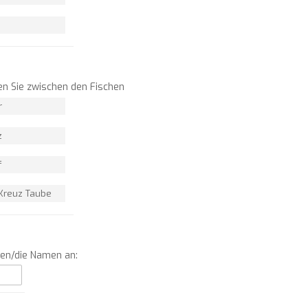
n Sie zwischen den Fischen
r
z
f
Kreuz Taube
men/die Namen an: