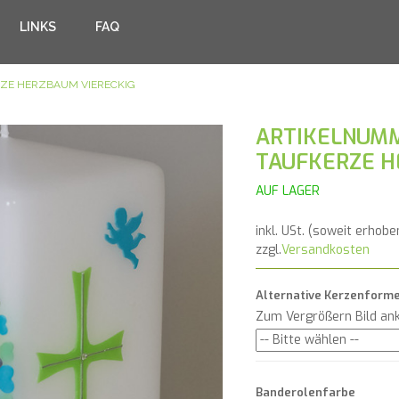
LINKS
FAQ
ZE HERZBAUM VIERECKIG
ARTIKELNUMM
TAUFKERZE H
AUF LAGER
inkl. USt. (soweit erhobe
zzgl.
Versandkosten
Alternative Kerzenform
Zum Vergrößern Bild ank
Banderolenfarbe