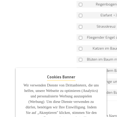
Regenboge
Elefant
+
3
Strasskreuz
Fliegender Engel
Katzen im Ba
Blüten im Baum m
Vögel auf dem
Cookies Banner
Schmetterlinge 
Wir verwenden Dienste von Drittanbietern, die uns
helfen, unsere Webseite zu optimieren (Analytics)
Vögel um den 
und personalisierte Werbung auszuspielen
(Werbung). Um diese Dienste verwenden zu
dürfen, benötigen wir Ihre Einwilligung. Indem
Angabe 1:
Sie auf „Akzeptieren“ klicken, stimmen Sie den
Bitte geben Sie den Na