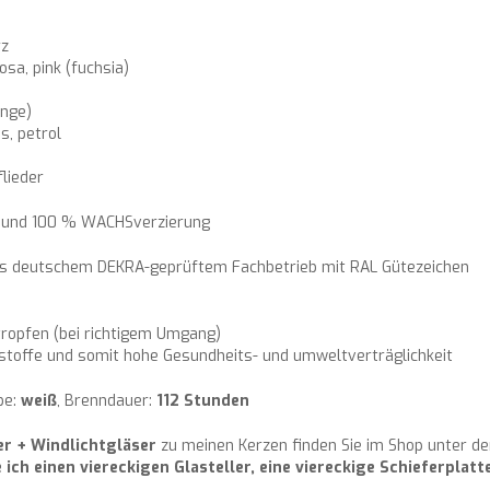
rz
osa, pink (fuchsia)
ange)
is, petrol
flieder
it und 100 % WACHSverzierung
aus deutschem DEKRA-geprüftem Fachbetrieb mit RAL Gütezeichen
ropfen (bei richtigem Umgang)
stoffe und somit hohe Gesundheits- und umweltverträglichkeit
be:
weiß
, Brenndauer:
112 Stunden
er + Windlichtgläser
zu meinen Kerzen finden Sie im Shop unter der
 ich einen viereckigen Glasteller, eine viereckige Schieferplatt