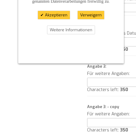
genannten Datenverarbeitungen freiwillig zu.
Akzeptieren
Verweigern
Angabe 2:
Weitere Informationen
Bitte geben Sie das Dat
Characters left:
350
Angabe 3:
Für weitere Angaben:
Characters left:
350
Angabe 3: - copy
Für weitere Angaben:
Characters left:
350