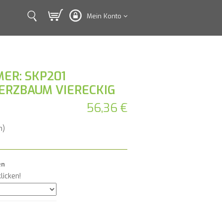
Mein Konto
ER: SKP201
ERZBAUM VIERECKIG
56,36 €
n)
en
licken!