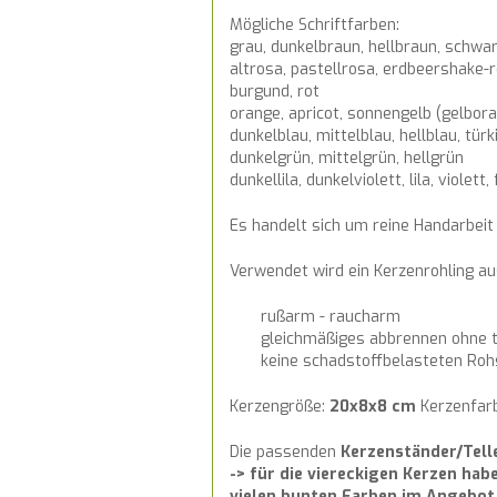
Mögliche Schriftfarben:
grau, dunkelbraun, hellbraun, schwa
altrosa, pastellrosa, erdbeershake-r
burgund, rot
orange, apricot, sonnengelb (gelbor
dunkelblau, mittelblau, hellblau, türk
dunkelgrün, mittelgrün, hellgrün
dunkellila, dunkelviolett, lila, violett, 
Es handelt sich um reine Handarbe
Verwendet wird ein Kerzenrohling 
rußarm - raucharm
gleichmäßiges abbrennen ohne t
keine schadstoffbelasteten Roh
Kerzengröße:
20x8x8 cm
Kerzenfar
Die passenden
Kerzenständer/Tell
-> für die viereckigen Kerzen habe
vielen bunten Farben im Angebot