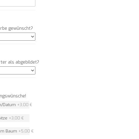
farbe gewünscht?
ter als abgebildet?
rungswünsche!
en/Datum
+
3,00 €
pitze
+
3,00 €
dem Baum
+
5,00 €