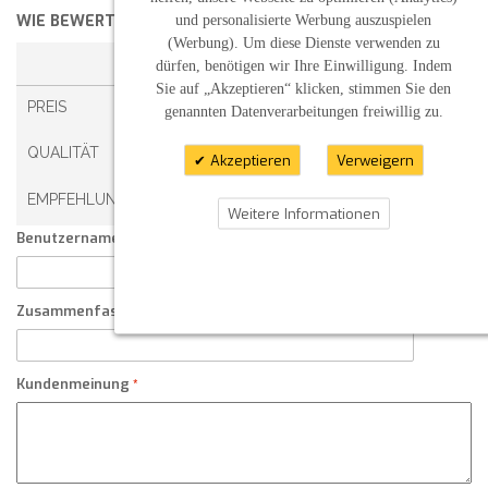
WIE BEWERTEN SIE DIESEN ARTIKEL?
*
und personalisierte Werbung auszuspielen
(Werbung). Um diese Dienste verwenden zu
1 STERN
2 STERNE
3 STERNE
4 STERNE
dürfen, benötigen wir Ihre Einwilligung. Indem
Sie auf „Akzeptieren“ klicken, stimmen Sie den
PREIS
genannten Datenverarbeitungen freiwillig zu.
QUALITÄT
Akzeptieren
Verweigern
EMPFEHLUNG
Weitere Informationen
Benutzername:
Zusammenfassung Ihrer Kundenmeinung
Kundenmeinung