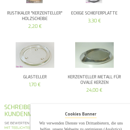
RUSTIKALER "KERZENTELLER"
ECKIGE SCHIEFERPLATTE
HOLZSCHEIBE
3,30 €
2,20 €
GLASTELLER
KERZENTELLER METALL FÜR
OVALE KERZEN
1,70 €
24,00 €
SCHREIBEN SIE IHRE EIGENE
KUNDENMEINUNG
Cookies Banner
Wir verwenden Dienste von Drittanbietern, die uns
SIE BEWERTEN DEN ARTIKEL:
HOCHZEITSKERZE "HERZBAUM MIT PAAR"
MIT TEELICHTEINSATZ
helfen, unsere Webseite zu optimieren (Analytics)