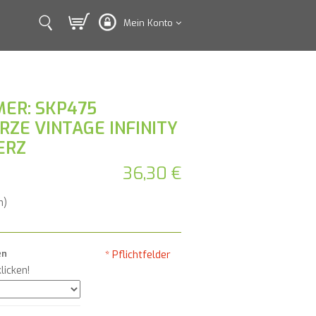
Mein Konto
ER: SKP475
ZE VINTAGE INFINITY
ERZ
36,30 €
n)
en
* Pflichtfelder
licken!