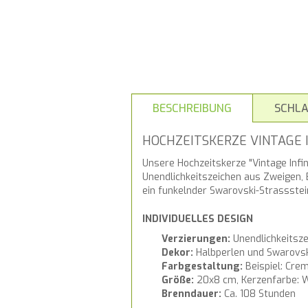
BESCHREIBUNG
SCHL
HOCHZEITSKERZE VINTAGE I
Unsere Hochzeitskerze "Vintage Infini
Unendlichkeitszeichen aus Zweigen, 
ein funkelnder Swarovski-Strassstein
INDIVIDUELLES DESIGN
Verzierungen:
Unendlichkeitsze
Dekor:
Halbperlen und Swarovsk
Farbgestaltung:
Beispiel: Cre
Größe:
20x8 cm, Kerzenfarbe: 
Brenndauer:
Ca. 108 Stunden