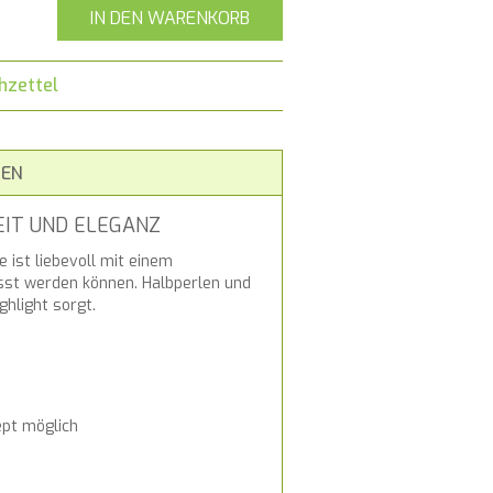
IN DEN WARENKORB
hzettel
EN
EIT UND ELEGANZ
e ist liebevoll mit einem
asst werden können. Halbperlen und
ghlight sorgt.
ept möglich