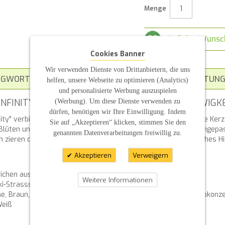
Menge
Auf den Wunsc
Cookies Banner
Wir verwenden Dienste von Drittanbietern, die uns
AGWORT
ZUSATZINFORMATION
BEWERTUNG
helfen, unsere Webseite zu optimieren (Analytics)
und personalisierte Werbung auszuspielen
NFINITY MIT STRASSHERZ – EIN SYMBOL FÜR EWIGK
(Werbung). Um diese Dienste verwenden zu
dürfen, benötigen wir Ihre Einwilligung. Indem
ty" verbindet zeitlose Eleganz mit einer persönlichen Note. Die Kerz
Sie auf „Akzeptieren“ klicken, stimmen Sie den
Blüten und Bändern verziert, die individuell an Ihre Wünsche angep
genannten Datenverarbeitungen freiwillig zu.
 zieren die Blüten, während das Strassherz für ein romantisches Hi
Akzeptieren
Verweigern
ichen aus Zweigen mit Blüten und Bändern
Weitere Informationen
i-Strasssteine
me, Braun, Bronzetöne und Tannengrün – Anpassung an Ihr Farbkonz
Weiß