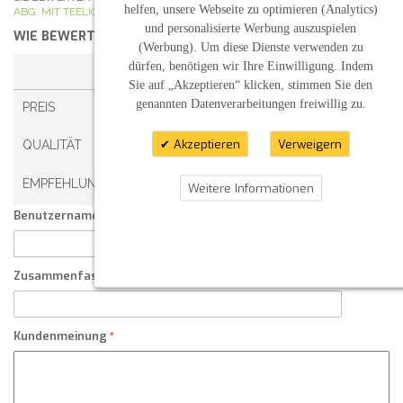
helfen, unsere Webseite zu optimieren (Analytics)
ABG. MIT TEELICHT
und personalisierte Werbung auszuspielen
WIE BEWERTEN SIE DIESEN ARTIKEL?
*
(Werbung). Um diese Dienste verwenden zu
dürfen, benötigen wir Ihre Einwilligung. Indem
1 STERN
2 STERNE
3 STERNE
4 STERNE
Sie auf „Akzeptieren“ klicken, stimmen Sie den
genannten Datenverarbeitungen freiwillig zu.
PREIS
Akzeptieren
Verweigern
QUALITÄT
EMPFEHLUNG
Weitere Informationen
Benutzername:
Zusammenfassung Ihrer Kundenmeinung
Kundenmeinung