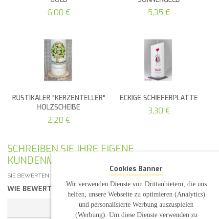
6,00 €
5,35 €
RUSTIKALER "KERZENTELLER"
ECKIGE SCHIEFERPLATTE
HOLZSCHEIBE
3,30 €
2,20 €
SCHREIBEN SIE IHRE EIGENE
KUNDENMEINUNG
Cookies Banner
SIE BEWERTEN DEN ARTIKEL:
HOCHZEITSKERZE HERZ AUS HERZEN
Wir verwenden Dienste von Drittanbietern, die uns
WIE BEWERTEN SIE DIESEN ARTIKEL?
*
helfen, unsere Webseite zu optimieren (Analytics)
und personalisierte Werbung auszuspielen
1 STERN
2 STERNE
3 STERNE
4 STERNE
(Werbung). Um diese Dienste verwenden zu